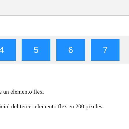
4
5
6
7
e un elemento flex.
icial del tercer elemento flex en 200 pixeles: