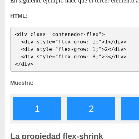
En siguiente ejemplo hace que el tercer elemento 
HTML:
<div class="contenedor-flex">
  <div style="flex-grow: 1;">1</div>
  <div style="flex-grow: 1;">2</div>
  <div style="flex-grow: 8;">3</div>
</div>
Muestra:
1
2
La propiedad flex-shrink