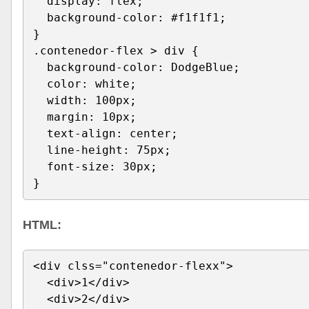
  display: flex;
  background-color: #f1f1f1;
}
.contenedor-flex > div {
  background-color: DodgeBlue;
  color: white;
  width: 100px;
  margin: 10px;
  text-align: center;
  line-height: 75px;
  font-size: 30px;
}
HTML:
<div clss="contenedor-flexx">
  <div>1</div>
  <div>2</div>