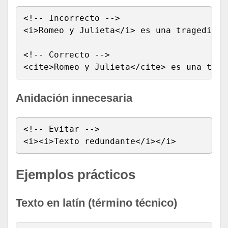
<!-- Incorrecto -->

<i>Romeo y Julieta</i> es una tragedia d
<!-- Correcto -->

<cite>Romeo y Julieta</cite> es una trag
Anidación innecesaria
<!-- Evitar -->

<i><i>Texto redundante</i></i>
Ejemplos prácticos
Texto en latín (término técnico)