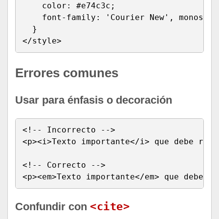
    color: #e74c3c;

    font-family: 'Courier New', monospace
  }

</style>
Errores comunes
Usar para énfasis o decoración
<!-- Incorrecto -->

<p><i>Texto importante</i> que debe resa
<!-- Correcto -->

<p><em>Texto importante</em> que debe re
Confundir con
<cite>