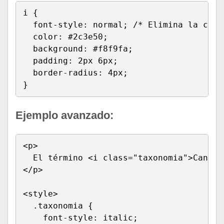
i {

  font-style: normal; /* Elimina la curs
  color: #2c3e50;

  background: #f8f9fa;

  padding: 2px 6px;

  border-radius: 4px;

}
Ejemplo avanzado:
<p>

  El término <i class="taxonomia">Canis 
</p>

<style>

  .taxonomia {

    font-style: italic;
