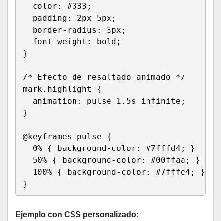
  color: #333;

  padding: 2px 5px;

  border-radius: 3px;

  font-weight: bold;

}

/* Efecto de resaltado animado */

mark.highlight {

  animation: pulse 1.5s infinite;

}

@keyframes pulse {

  0% { background-color: #7fffd4; }

  50% { background-color: #00ffaa; }

  100% { background-color: #7fffd4; }

}
Ejemplo con CSS personalizado: