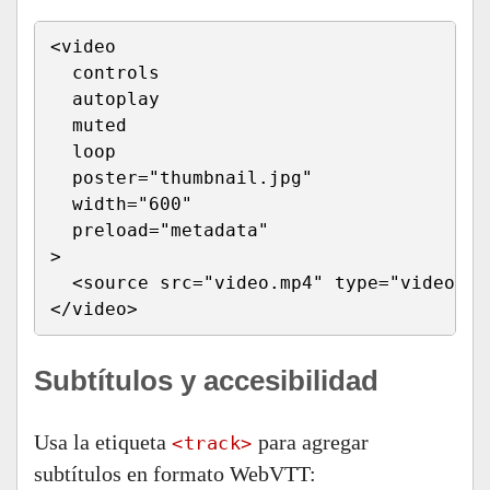
<video 

  controls 

  autoplay 

  muted 

  loop 

  poster="thumbnail.jpg" 

  width="600"

  preload="metadata"

>

  <source src="video.mp4" type="video/mp4
</video>
Subtítulos y accesibilidad
Usa la etiqueta
para agregar
<track>
subtítulos en formato WebVTT: