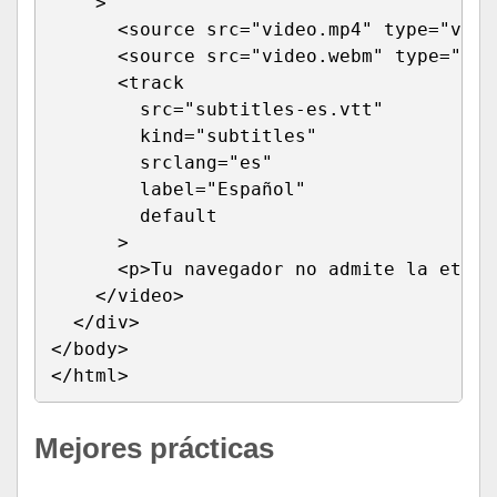
    >

      <source src="video.mp4" type="video
      <source src="video.webm" type="vide
      <track 

        src="subtitles-es.vtt" 

        kind="subtitles" 

        srclang="es" 

        label="Español"

        default

      >

      <p>Tu navegador no admite la etiqu
    </video>

  </div>

</body>

</html>
Mejores prácticas