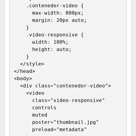
    .contenedor-video {

      max-width: 800px;

      margin: 20px auto;

    }

    .video-responsive {

      width: 100%;

      height: auto;

    }

  </style>

</head>

<body>

  <div class="contenedor-video">

    <video 

      class="video-responsive"

      controls 

      muted 

      poster="thumbnail.jpg"

      preload="metadata"
