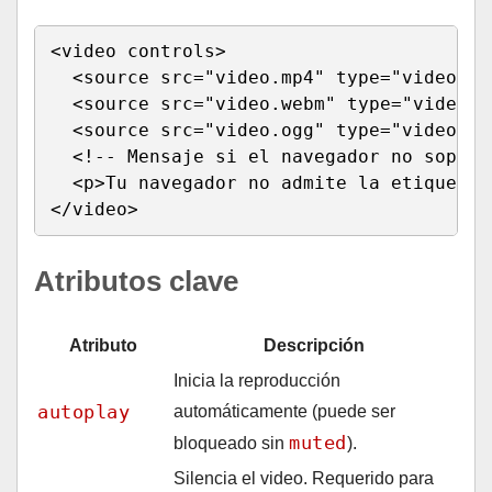
<video controls>

  <source src="video.mp4" type="video/mp
  <source src="video.webm" type="video/we
  <source src="video.ogg" type="video/ogg
  <!-- Mensaje si el navegador no soport
  <p>Tu navegador no admite la etiqueta 
</video>
Atributos clave
Atributo
Descripción
Inicia la reproducción
autoplay
automáticamente (puede ser
muted
bloqueado sin
).
Silencia el video. Requerido para