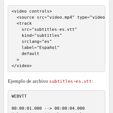
<video controls>

  <source src="video.mp4" type="video/mp4
  <track 

    src="subtitles-es.vtt" 

    kind="subtitles" 

    srclang="es" 

    label="Español"

    default

  >

</video>
Ejemplo de archivo
:
subtitles-es.vtt
WEBVTT

00:00:01.000 --> 00:00:04.000
