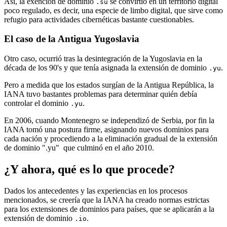
Así, la exención de dominio
se convirtió en un territorio digital
.su
poco regulado, es decir, una especie de limbo digital, que sirve como
refugio para actividades cibernéticas bastante cuestionables.
El caso de la Antigua Yugoslavia
Otro caso, ocurrió tras la desintegración de la Yugoslavia en la
década de los 90's y que tenía asignada la extensión de dominio
.
.yu
Pero a medida que los estados surgían de la Antigua República, la
IANA tuvo bastantes problemas para determinar quién debía
controlar el dominio
.
.yu
En 2006, cuando Montenegro se independizó de Serbia, por fin la
IANA tomó una postura firme, asignando nuevos dominios para
cada nación y procediendo a la eliminación gradual de la extensión
de dominio ".yu" que culminó en el año 2010.
¿Y ahora, qué es lo que procede?
Dados los antecedentes y las experiencias en los procesos
mencionados, se creería que la IANA ha creado normas estrictas
para los extensiones de dominios para países, que se aplicarán a la
extensión de dominio
.
.io