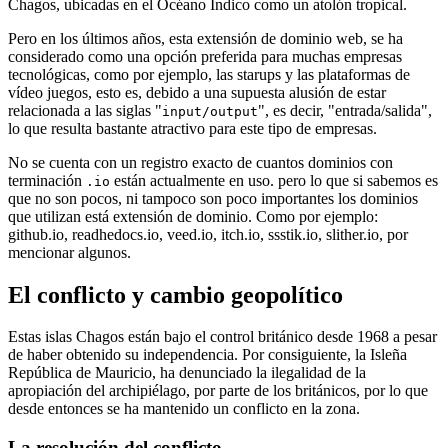
Chagos, ubicadas en el Océano Indico como un atolón tropical.
Pero en los últimos años, esta extensión de dominio web, se ha
considerado como una opción preferida para muchas empresas
tecnológicas, como por ejemplo, las starups y las plataformas de
vídeo juegos, esto es, debido a una supuesta alusión de estar
relacionada a las siglas "
", es decir, "entrada/salida",
input/output
lo que resulta bastante atractivo para este tipo de empresas.
No se cuenta con un registro exacto de cuantos dominios con
terminación
están actualmente en uso. pero lo que si sabemos es
.io
que no son pocos, ni tampoco son poco importantes los dominios
que utilizan está extensión de dominio. Como por ejemplo:
github.io, readhedocs.io, veed.io, itch.io, ssstik.io, slither.io, por
mencionar algunos.
El conflicto y cambio geopolítico
Estas islas Chagos están bajo el control británico desde 1968 a pesar
de haber obtenido su independencia. Por consiguiente, la Isleña
República de Mauricio, ha denunciado la ilegalidad de la
apropiación del archipiélago, por parte de los británicos, por lo que
desde entonces se ha mantenido un conflicto en la zona.
La resolución del conflicto