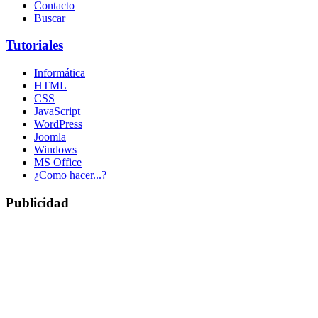
Contacto
Buscar
Tutoriales
Informática
HTML
CSS
JavaScript
WordPress
Joomla
Windows
MS Office
¿Como hacer...?
Publicidad