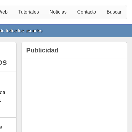
 Web
Tutoriales
Noticias
Contacto
Buscar
de todos los usuarios
Publicidad
os
ida
s
a