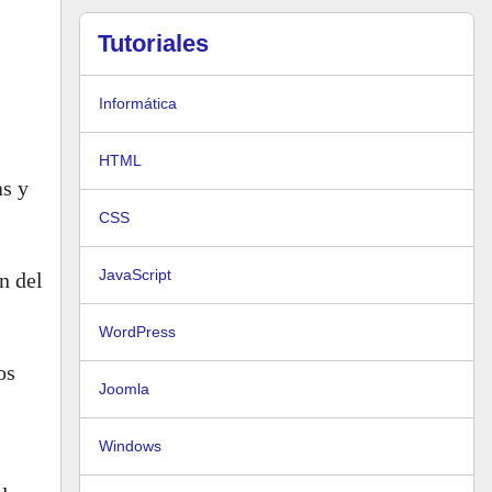
Tutoriales
Informática
HTML
as y
CSS
JavaScript
n del
WordPress
os
Joomla
Windows