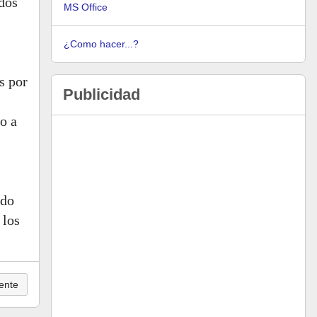
ados
MS Office
¿Como hacer...?
s por
Publicidad
o a
ndo
 los
ente