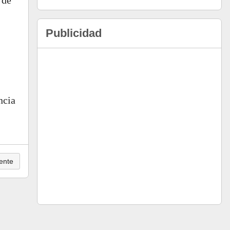
 de
Publicidad
ncia
ente