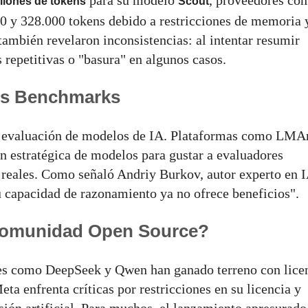
para su modelo
, proveedores co
llones de tokens
Scout
00 y 328.000 tokens debido a restricciones de memoria 
ambién revelaron inconsistencias: al intentar resumir
 repetitivas o "basura" en algunos casos.
los Benchmarks
la evaluación de modelos de IA. Plataformas como LMA
n estratégica de modelos para gustar a evaluadores
 reales. Como señaló Andriy Burkov, autor experto en I
 capacidad de razonamiento ya no ofrece beneficios".
 Comunidad Open Source?
es como DeepSeek y Qwen han ganado terreno con lice
ta enfrenta críticas por restricciones en su licencia y