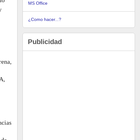
mo
MS Office
y
¿Como hacer...?
Publicidad
rena,
A,
ncias