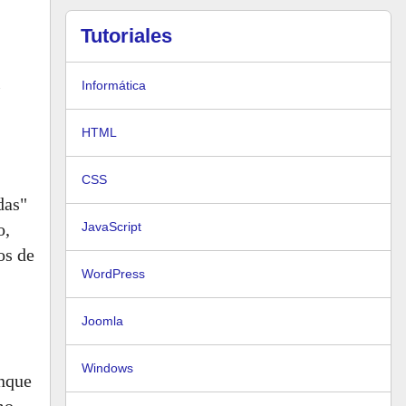
Tutoriales
l
Informática
HTML
CSS
das"
o,
JavaScript
os de
WordPress
Joomla
Windows
unque