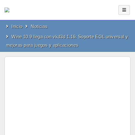
Inicio
Noticias
Wine 10.9 llega con vkd3d 1.16: Soporte EGL universal y
mejoras para juegos y aplicaciones