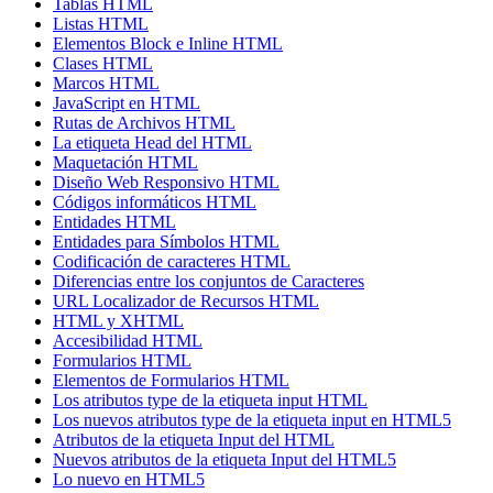
Tablas HTML
Listas HTML
Elementos Block e Inline HTML
Clases HTML
Marcos HTML
JavaScript en HTML
Rutas de Archivos HTML
La etiqueta Head del HTML
Maquetación HTML
Diseño Web Responsivo HTML
Códigos informáticos HTML
Entidades HTML
Entidades para Símbolos HTML
Codificación de caracteres HTML
Diferencias entre los conjuntos de Caracteres
URL Localizador de Recursos HTML
HTML y XHTML
Accesibilidad HTML
Formularios HTML
Elementos de Formularios HTML
Los atributos type de la etiqueta input HTML
Los nuevos atributos type de la etiqueta input en HTML5
Atributos de la etiqueta Input del HTML
Nuevos atributos de la etiqueta Input del HTML5
Lo nuevo en HTML5