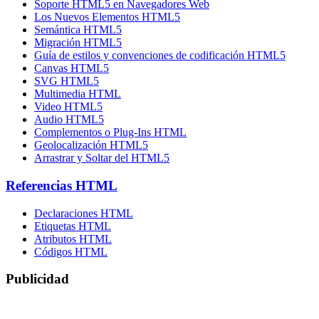
Soporte HTML5 en Navegadores Web
Los Nuevos Elementos HTML5
Semántica HTML5
Migración HTML5
Guía de estilos y convenciones de codificación HTML5
Canvas HTML5
SVG HTML5
Multimedia HTML
Video HTML5
Audio HTML5
Complementos o Plug-Ins HTML
Geolocalización HTML5
Arrastrar y Soltar del HTML5
Referencias HTML
Declaraciones HTML
Etiquetas HTML
Atributos HTML
Códigos HTML
Publicidad