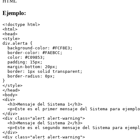
HTML
Ejemplo:
<!doctype html>
<html>
<head>
<style>
div.alerta {
  background-color: #FCF8E3;
  border-color: #FAEBCC;
  color: #C09853;
  padding: 15px;
  margin-bottom: 20px;
  border: 1px solid transparent;
  border-radius: 0px;
}
</style>
</head>
<body>
<div>
  <h3>Mensaje del Sistema 1</h3>
  <p>Este es el primer mensaje del Sistema para ejemplo
</div>
<div class="alert alert-warning">
  <h3>Mensaje del Sistema 2</h3>
  <p>Este es el segundo mensaje del Sistema para ejempl
</div>
<div class="alert alert-warning">