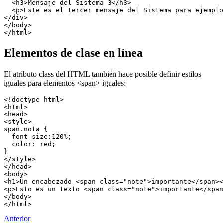
  <h3>Mensaje del Sistema 3</h3>
  <p>Este es el tercer mensaje del Sistema para ejemplo
</div>
</body>
</html>
Elementos de clase en línea
El atributo class del HTML también hace posible definir estilos
iguales para elementos <span> iguales:
<!doctype html>
<html>
<head>
<style>
span.nota {
  font-size:120%;
  color: red;
}
</style>
</head>
<body>
<h1>Un encabezado <span class="note">importante</span><
<p>Esto es un texto <span class="note">importante</span
</body>
</html>
Anterior