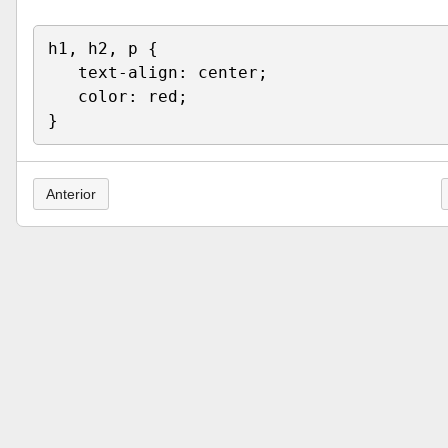
h1, h2, p {
   text-align: center;
   color: red;
}
Anterior