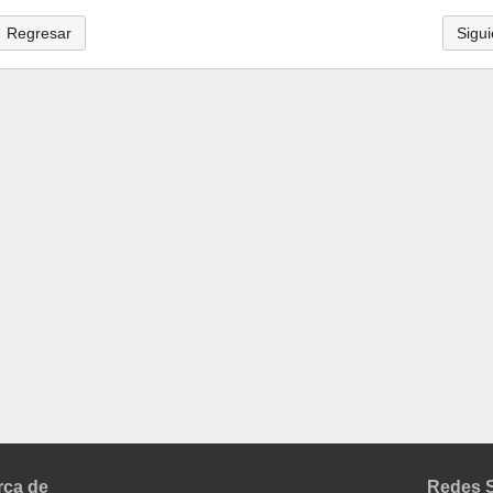
Regresar
Sigui
rca de
Redes S