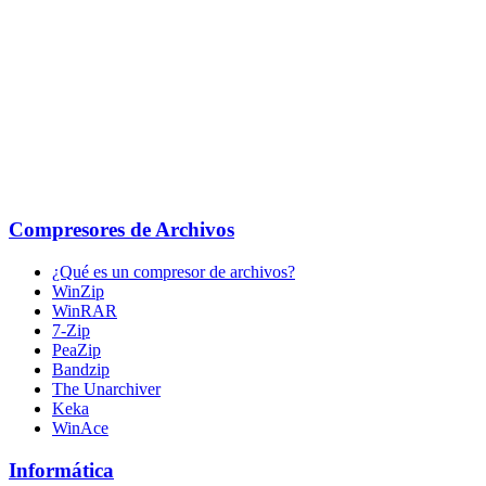
Compresores de Archivos
¿Qué es un compresor de archivos?
WinZip
WinRAR
7-Zip
PeaZip
Bandzip
The Unarchiver
Keka
WinAce
Informática