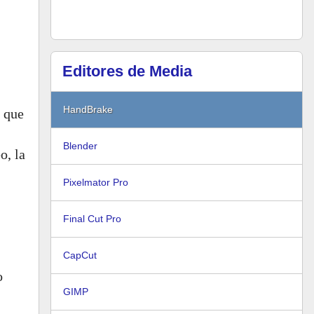
Editores de Media
HandBrake
o que
Blender
o, la
Pixelmator Pro
Final Cut Pro
CapCut
o
GIMP