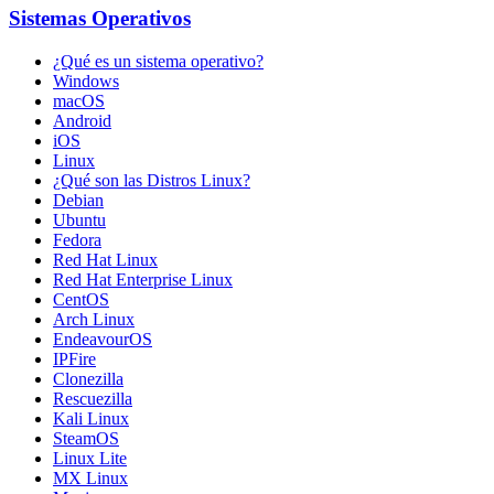
Sistemas Operativos
¿Qué es un sistema operativo?
Windows
macOS
Android
iOS
Linux
¿Qué son las Distros Linux?
Debian
Ubuntu
Fedora
Red Hat Linux
Red Hat Enterprise Linux
CentOS
Arch Linux
EndeavourOS
IPFire
Clonezilla
Rescuezilla
Kali Linux
SteamOS
Linux Lite
MX Linux