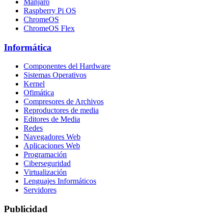
Manjaro
Raspberry Pi OS
ChromeOS
ChromeOS Flex
Informática
Componentes del Hardware
Sistemas Operativos
Kernel
Ofimática
Compresores de Archivos
Reproductores de media
Editores de Media
Redes
Navegadores Web
Aplicaciones Web
Programación
Ciberseguridad
Virtualización
Lenguajes Informáticos
Servidores
Publicidad