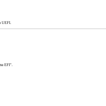
en UEFI.
ma EFI".