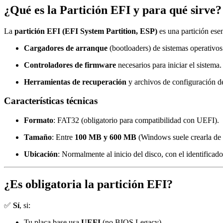
¿Qué es la Partición EFI y para qué sirve?
La
partición EFI (EFI System Partition, ESP)
es una partición ese
Cargadores de arranque
(bootloaders) de sistemas operativ
Controladores de firmware
necesarios para iniciar el sistema.
Herramientas de recuperación
y archivos de configuración 
Características técnicas
Formato
: FAT32 (obligatorio para compatibilidad con UEFI).
Tamaño
: Entre
100 MB y 600 MB
(Windows suele crearla de
Ubicación
: Normalmente al inicio del disco, con el identificad
¿Es obligatoria la partición EFI?
✅
Sí
, si:
Tu placa base usa
UEFI
(no BIOS Legacy).