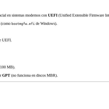
ncial en sistemas modernos con
UEFI
(Unified Extensible Firmware Inte
os (como
de Windows).
bootmgfw.efi
de UEFI.
 100 MB).
or
GPT
(no funciona en discos MBR).