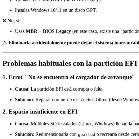
Instalas Windows 10/11 en un disco GPT.
❌
No
, si:
Usas
MBR + BIOS Legacy
(en este caso, existe una "partici
⚠️
Eliminarla accidentalmente puede dejar el sistema inarrancab
Problemas habituales con la partición EFI
1.
Error "No se encuentra el cargador de arranque"
Causa
: La partición EFI está corrupta o falta.
Solución
: Reparar con
(desde Window
bootrec /rebuildbcd
2.
Espacio insuficiente en EFI
Causa
: Múltiples SO instalados (Linux, Windows) llenan la par
Solución
: Redimensionarla con
o recrearla desde cero
gparted