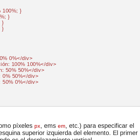
%
100%
; }

0%
; }

 }

: 0% 0%
</
div
>
ción: 100% 100%
</
div
>
ón: 50% 50%
</
div
>
n: 0% 50%
</
div
>
n: 50% 0%
</
div
>
como píxeles
, ems
, etc.) para especificar el
px
em
squina superior izquierda del elemento. El primer