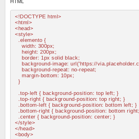
HTML
<!DOCTYPE 
html
>
<
html
>
<
head
>
<
style
>
.elemento
 {

width
: 
300px
;

height
: 
200px
;

border
: 
1px
 solid black;

background-image
: 
url
(
'https://via.placeholder.
background-repeat
: no-repeat;

margin-bottom
: 
10px
;

  }

.
top-left
 { 
background-position
: top left; }

.top-right
 { 
background-position
: top right; }

.bottom-left
 { 
background-position
: bottom left; }

.bottom-right
 { 
background-position
: bottom right
.center
 { 
background-position
</
style
>
</
head
>
<
body
>