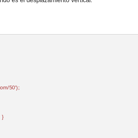
ndo es el desplazamiento vertical.
com/50'
);

 }
