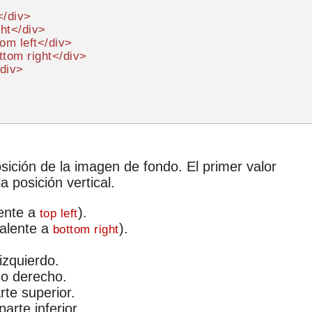
</
div
>
ght
</
div
>
om left
</
div
>
ttom right
</
div
>
div
>
sición de la imagen de fondo. El primer valor
a posición vertical.
lente a
).
top left
valente a
).
bottom right
izquierdo.
do derecho.
rte superior.
arte inferior.