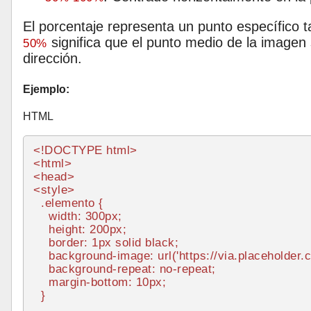
El porcentaje representa un punto específico 
significa que el punto medio de la imagen
50%
dirección.
Ejemplo:
HTML
<!DOCTYPE 
html
>
<
html
>
<
head
>
<
style
>
.elemento
 {

width
: 
300px
;

height
: 
200px
;

border
: 
1px
 solid black;

background-image
: 
url
(
'https://via.placeholder.
background-repeat
: no-repeat;

margin-bottom
: 
10px
;

  }
