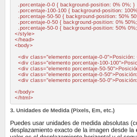
.porcentaje-0-0
 { 
background-position
: 
0%
0%
; }

.porcentaje-100-100
 { 
background-position
: 
100
.porcentaje-50-50
 { 
background-position
: 
50%
5
.porcentaje-0-50
 { 
background-position
: 
0%
50%
;
.porcentaje-50-0
 { 
background-position
: 
50%
0%
</
style
>
</
head
>
<
body
>
<
div
class
=
"elemento porcentaje-0-0"
>
Posición
<
div
class
=
"elemento porcentaje-100-100"
>
Posi
<
div
class
=
"elemento porcentaje-50-50"
>
Posici
<
div
class
=
"elemento porcentaje-0-50"
>
Posició
<
div
class
=
"elemento porcentaje-50-0"
>
Posició
</
body
>
</
html
>
3. Unidades de Medida (Pixels, Em, etc.)
Puedes usar unidades de medida absolutas (
desplazamiento exacto de la imagen desde la e