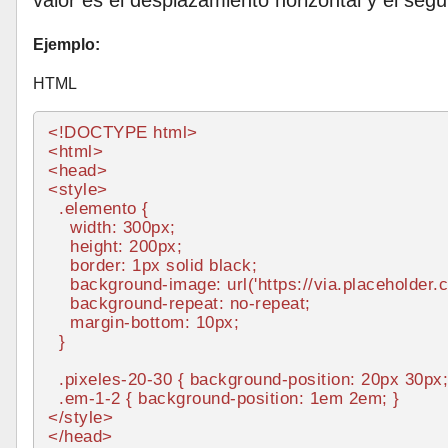
valor es el desplazamiento horizontal y el segu
Ejemplo:
HTML
<!DOCTYPE 
html
>
<
html
>
<
head
>
<
style
>
.elemento
 {

width
: 
300px
;

height
: 
200px
;

border
: 
1px
 solid black;

background-image
: 
url
(
'https://via.placeholder.
background-repeat
: no-repeat;

margin-bottom
: 
10px
;

  }

.pixeles-20-30
 { 
background-position
: 
20px
30px
;
.em-1-2
 { 
background-position
: 
1em
2em
</
style
>
</
head
>