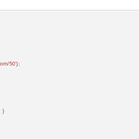
com/50'
);

;
 }
