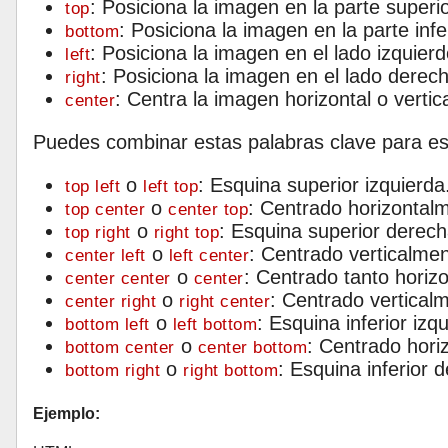
: Posiciona la imagen en la parte superi
top
: Posiciona la imagen en la parte infe
bottom
: Posiciona la imagen en el lado izquier
left
: Posiciona la imagen en el lado derec
right
: Centra la imagen horizontal o verti
center
Puedes combinar estas palabras clave para esp
o
: Esquina superior izquierda
top left
left top
o
: Centrado horizontalm
top center
center top
o
: Esquina superior derech
top right
right top
o
: Centrado verticalmen
center left
left center
o
: Centrado tanto horiz
center center
center
o
: Centrado vertical
center right
right center
o
: Esquina inferior izq
bottom left
left bottom
o
: Centrado horiz
bottom center
center bottom
o
: Esquina inferior 
bottom right
right bottom
Ejemplo: