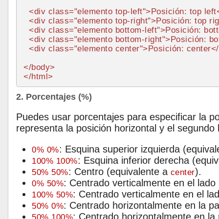
<
div
class
=
"elemento top-left"
>
Posición: top left
<
div
class
=
"elemento top-right"
>
Posición: top ri
<
div
class
=
"elemento bottom-left"
>
Posición: bott
<
div
class
=
"elemento bottom-right"
>
Posición: bo
<
div
class
=
"elemento center"
>
Posición: center
</
</
body
>
</
html
>
2. Porcentajes (%)
Puedes usar porcentajes para especificar la po
representa la posición horizontal y el segundo l
: Esquina superior izquierda (equiva
0% 0%
: Esquina inferior derecha (equi
100% 100%
: Centro (equivalente a
).
50% 50%
center
: Centrado verticalmente en el lado 
0% 50%
: Centrado verticalmente en el la
100% 50%
: Centrado horizontalmente en la pa
50% 0%
: Centrado horizontalmente en la p
50% 100%