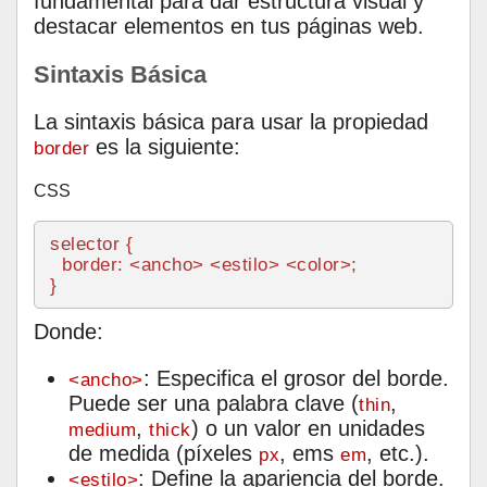
fundamental para dar estructura visual y
destacar elementos en tus páginas web.
Sintaxis Básica
La sintaxis básica para usar la propiedad
es la siguiente:
border
CSS
selector {

border
: <ancho> <estilo> <color>;

Donde:
: Especifica el grosor del borde.
<ancho>
Puede ser una palabra clave (
,
thin
,
) o un valor en unidades
medium
thick
de medida (píxeles
, ems
, etc.).
px
em
: Define la apariencia del borde.
<estilo>