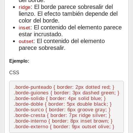
del borde.
: El borde parece sobresalir del
ridge
lienzo. El efecto también depende del
color del borde.
: El contenido del elemento parece
inset
estar incrustado.
: El contenido del elemento
outset
parece sobresalir.
Ejemplo:
CSS
.borde-punteado
 { 
border
: 
2px
.borde-guiones
 { 
border
: 
3px
.borde-solido
 { 
border
: 
4px
.borde-doble
 { 
border
: 
5px
.borde-surco
 { 
border
: 
6px
.borde-cresta
 { 
border
: 
7px
.borde-interno
 { 
border
: 
8px
.borde-externo
 { 
border
: 
9px