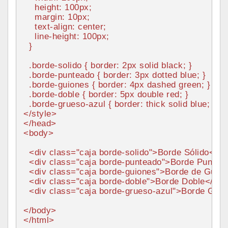
height
: 
100px
;

margin
: 
10px
;

text-align
: center;

line-height
: 
100px
;

  }

.borde-solido
 { 
border
: 
2px
 solid black; }

.borde-punteado
 { 
border
: 
3px
 dotted blue; }

.borde-guiones
 { 
border
: 
4px
 dashed green; }

.borde-doble
 { 
border
: 
5px
 double red; }

.borde-grueso-azul
 { 
border
</
style
>
</
head
>
<
body
>
<
div
class
=
"caja borde-solido"
>
Borde Sólido
</
di
<
div
class
=
"caja borde-punteado"
>
Borde Puntea
<
div
class
=
"caja borde-guiones"
>
Borde de Guio
<
div
class
=
"caja borde-doble"
>
Borde Doble
</
div
<
div
class
=
"caja borde-grueso-azul"
>
Borde Grue
</
body
>
</
html
>