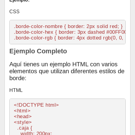
CSS
.borde-color-nombre
 { 
border
: 
2px
.borde-color-hex
 { 
border
: 
3px
 dashed 
#00FF00
.borde-color-rgb
 { 
border
: 
4px
 dotted 
rgb
(
0
, 
0
, 
255
Ejemplo Completo
Aquí tienes un ejemplo HTML con varios
elementos que utilizan diferentes estilos de
borde:
HTML
<!DOCTYPE 
html
>
<
html
>
<
head
>
<
style
>
.caja
 {

width
: 
200px
;
