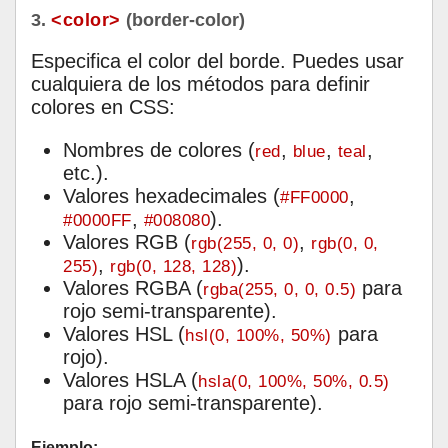
3.
<color>
(border-color)
Especifica el color del borde. Puedes usar
cualquiera de los métodos para definir
colores en CSS:
Nombres de colores (
,
,
,
red
blue
teal
etc.).
Valores hexadecimales (
,
#FF0000
,
).
#0000FF
#008080
Valores RGB (
,
rgb(255, 0, 0)
rgb(0, 0,
,
).
255)
rgb(0, 128, 128)
Valores RGBA (
para
rgba(255, 0, 0, 0.5)
rojo semi-transparente).
Valores HSL (
para
hsl(0, 100%, 50%)
rojo).
Valores HSLA (
hsla(0, 100%, 50%, 0.5)
para rojo semi-transparente).
Ejemplo: