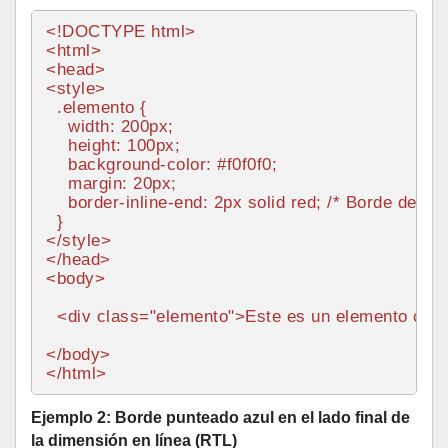
<!DOCTYPE 
html
>
<
html
>
<
head
>
<
style
>
.elemento
 {

width
: 
200px
;

height
: 
100px
;

background-color
: 
#f0f0f0
;

margin
: 
20px
;

border
-inline-end: 
2px
 solid red; 
/* Borde derech
</
style
>
</
head
>
<
body
>
<
div
class
=
"elemento"
>
Este es un elemento con b
</
body
>
</
html
>
Ejemplo 2: Borde punteado azul en el lado final de
la dimensión en línea (RTL)