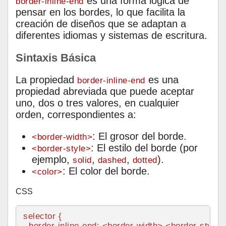
es una forma lógica de
border-inline-end
pensar en los bordes, lo que facilita la
creación de diseños que se adaptan a
diferentes idiomas y sistemas de escritura.
Sintaxis Básica
La propiedad
es una
border-inline-end
propiedad abreviada que puede aceptar
uno, dos o tres valores, en cualquier
orden, correspondientes a:
: El grosor del borde.
<border-width>
: El estilo del borde (por
<border-style>
ejemplo,
,
,
).
solid
dashed
dotted
: El color del borde.
<color>
CSS
selector {

border
-inline-end: <border-width> <border-style> 