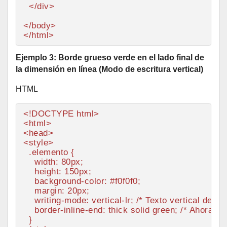
</
div
>
</
body
>
</
html
>
Ejemplo 3: Borde grueso verde en el lado final de
la dimensión en línea (Modo de escritura vertical)
HTML
<!DOCTYPE 
html
>
<
html
>
<
head
>
<
style
>
.elemento
 {

width
: 
80px
;

height
: 
150px
;

background-color
: 
#f0f0f0
;

margin
: 
20px
;

    writing-mode: vertical-lr; 
/* Texto vertical de arr
border
-inline-end: thick solid green; 
/* Ahora el