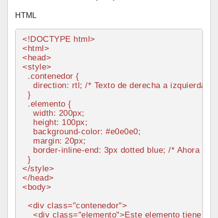
HTML
<!DOCTYPE 
html
>
<
html
>
<
head
>
<
style
>
.contenedor
 {

direction
: rtl; 
/* Texto de derecha a izquierda */
  }

.elemento
 {

width
: 
200px
;

height
: 
100px
;

background-color
: 
#e0e0e0
;

margin
: 
20px
;

border
-inline-end: 
3px
 dotted blue; 
/* Ahora el 
</
style
>
</
head
>
<
body
>
<
div
class
=
"contenedor"
>
<
div
class
=
"elemento"
>
Este elemento tiene un b