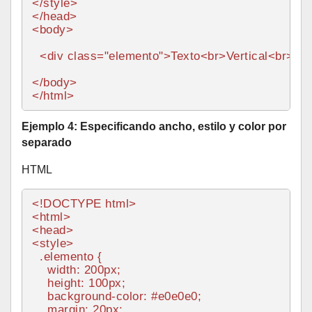
</
style
>
</
head
>
<
body
>
<
div
class
=
"elemento"
>
Texto
<
br
>
Vertical
<
br
>
co
</
body
>
</
html
>
Ejemplo 4: Especificando ancho, estilo y color por
separado
HTML
<!DOCTYPE 
html
>
<
html
>
<
head
>
<
style
>
.elemento
 {

width
: 
200px
;

height
: 
100px
;

background-color
: 
#e0e0e0
;

margin
: 
20px
;
