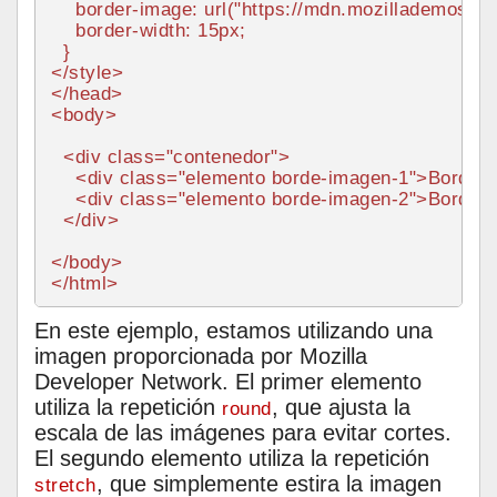
border-image
: 
url
(
"https://mdn.mozillademos.or
border-width
: 
15px
;

</
style
>
</
head
>
<
body
>
<
div
class
=
"contenedor"
>
<
div
class
=
"elemento borde-imagen-1"
>
Borde c
<
div
class
=
"elemento borde-imagen-2"
>
Borde c
</
div
>
</
body
>
</
html
>
En este ejemplo, estamos utilizando una
imagen proporcionada por Mozilla
Developer Network. El primer elemento
utiliza la repetición
, que ajusta la
round
escala de las imágenes para evitar cortes.
El segundo elemento utiliza la repetición
, que simplemente estira la imagen
stretch