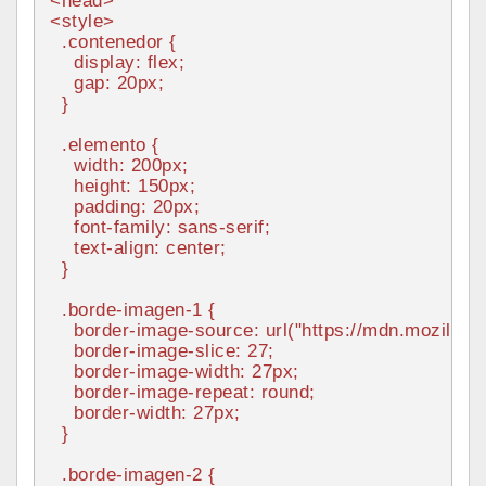
<
head
>
<
style
>
.contenedor
 {

display
: flex;

    gap: 
20px
;

  }

.elemento
 {

width
: 
200px
;

height
: 
150px
;

padding
: 
20px
;

font-family
: sans-serif;

text-align
: center;

  }

.borde-imagen-1
 {

border-image-source
: 
url
(
"https://mdn.mozillad
border-image-slice
: 
27
;

border-image-width
: 
27px
;

border-image-repeat
: round;

border-width
: 
27px
;

  }

.borde-imagen-2
 {
