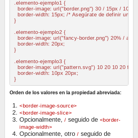
.elemento-ejemplo1
 {

border-image
: 
url
(
"border.png"
) 
30
 / 
15px
 / 
10px
 
border-width
: 
15px
; 
/* Asegúrate de definir un an
}

.elemento-ejemplo2
 {

border-image
: 
url
(
"fancy-border.png"
) 
20%
 / auto 
border-width
: 
20px
;

}

.elemento-ejemplo3
 {

border-image
: 
url
(
"pattern.svg"
) 
10
20
10
20
 fill / 
border-width
: 
10px
20px
;

Orden de los valores en la propiedad abreviada:
<border-image-source>
<border-image-slice>
Opcionalmente,
seguido de
/
<border-
image-width>
Opcionalmente, otro
seguido de
/