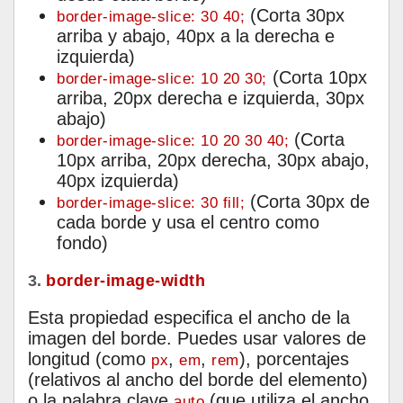
(Corta 30px
border-image-slice: 30 40;
arriba y abajo, 40px a la derecha e
izquierda)
(Corta 10px
border-image-slice: 10 20 30;
arriba, 20px derecha e izquierda, 30px
abajo)
(Corta
border-image-slice: 10 20 30 40;
10px arriba, 20px derecha, 30px abajo,
40px izquierda)
(Corta 30px de
border-image-slice: 30 fill;
cada borde y usa el centro como
fondo)
3.
border-image-width
Esta propiedad especifica el ancho de la
imagen del borde. Puedes usar valores de
longitud (como
,
,
), porcentajes
px
em
rem
(relativos al ancho del borde del elemento)
o la palabra clave
(que utiliza el ancho
auto