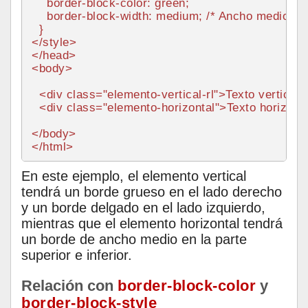
border
-block-
color
: green;

border
-block-
width
: medium; 
/* Ancho medio arr
</
style
>
</
head
>
<
body
>
<
div
class
=
"elemento-vertical-rl"
>
Texto vertical 
<
div
class
=
"elemento-horizontal"
>
Texto horizonta
</
body
>
</
html
>
En este ejemplo, el elemento vertical
tendrá un borde grueso en el lado derecho
y un borde delgado en el lado izquierdo,
mientras que el elemento horizontal tendrá
un borde de ancho medio en la parte
superior e inferior.
Relación con
border-block-color
y
border-block-style