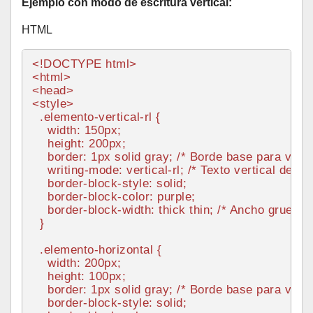
Ejemplo con modo de escritura vertical:
HTML
<!DOCTYPE 
html
>
<
html
>
<
head
>
<
style
>
.elemento-vertical-rl
 {

width
: 
150px
;

height
: 
200px
;

border
: 
1px
 solid gray; 
/* Borde base para ver l
    writing-mode: vertical-rl; 
/* Texto vertical de de
border
-block-style: solid;

border
-block-
color
: purple;

border
-block-
width
: thick thin; 
/* Ancho grueso a 
  }

.elemento-horizontal
 {

width
: 
200px
;

height
: 
100px
;

border
: 
1px
 solid gray; 
/* Borde base para ver l
border
-block-style: solid;
