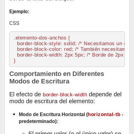
Ejemplo:
CSS
.elemento-dos-anchos
 {

border
-block-style: solid; 
/* Necesitamos un estil
border
-block-
color
: red; 
/* También necesitamos u
border
-block-
width
: 
2px
5px
; 
/* Borde de 2px al i
Comportamiento en Diferentes
Modos de Escritura
El efecto de
depende del
border-block-width
modo de escritura del elemento:
horizontal-tb
Modo de Escritura Horizontal (
-
predeterminado):
El primer valor (o el único valor) se