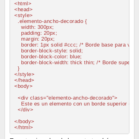
<
html
>
<
head
>
<
style
>
.elemento-ancho-decorado
 {

width
: 
300px
;

padding
: 
20px
;

margin
: 
20px
;

border
: 
1px
 solid 
#ccc
; 
/* Borde base para ver l
border
-block-style: solid;

border
-block-
color
: blue;

border
-block-
width
: thick thin; 
/* Borde superior
</
style
>
</
head
>
<
body
>
<
div
class
=
"elemento-ancho-decorado"
>
    Este es un elemento con un borde superior grue
</
div
>
</
body
>
</
html
>