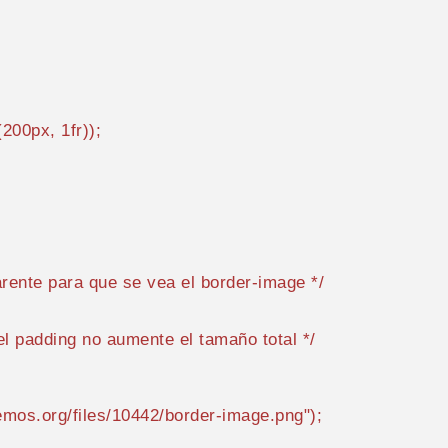
(
200px
, 
1
fr));

arente para que se vea el border-image */
el padding no aumente el tamaño total */
emos.org/files/10442/border-image.png"
);
