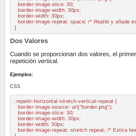
border-image-slice
: 
30
;

border-image-width
: 
30px
;

border-width
: 
30px
;

border-image-repeat
: space; 
/* Repite y añade e
Dos Valores
Cuando se proporcionan dos valores, el primero
repetición vertical.
Ejemplos:
CSS
.repetir-horizontal-stretch-vertical-repeat
 {

border-image-source
: 
url
(
"border.png"
);

border-image-slice
: 
30
;

border-image-width
: 
30px
;

border-width
: 
30px
;

border-image-repeat
: stretch repeat; 
/* Estira ho
}
