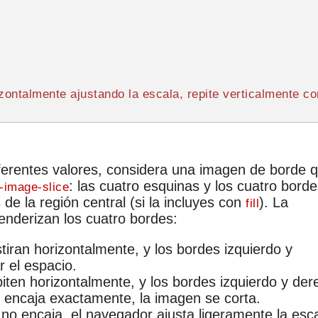
izontalmente ajustando la escala, repite verticalmente co
erentes valores, considera una imagen de borde 
: las cuatro esquinas y los cuatro bord
-image-slice
 de la región central (si la incluyes con
). La
fill
nderizan los cuatro bordes:
tiran horizontalmente, y los bordes izquierdo y
r el espacio.
piten horizontalmente, y los bordes izquierdo y de
no encaja exactamente, la imagen se corta.
ón no encaja, el navegador ajusta ligeramente la esc