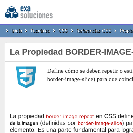
Inicio
Tutoriales
CSS
Referencias CSS
Propi
La Propiedad BORDER-IMAGE
Define cómo se deben repetir o esti
border-image-slice) para que coinc
La propiedad
en CSS define 
border-image-repeat
(definidas por
) pa
border-image-slice
de la imagen
elemento. Es una parte fundamental para logr