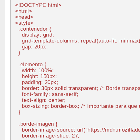
<!DOCTYPE 
html
>
<
html
>
<
head
>
<
style
>
.contenedor
 {

display
: grid;

    grid-template-
columns
: 
repeat
(auto-fit, 
minmax
    gap: 
20px
;

  }

.elemento
 {

width
: 
100%
;

height
: 
150px
;

padding
: 
20px
;

border
: 
30px
 solid transparent; 
/* Borde transp
font-family
: sans-serif;

text-align
: center;

box-sizing
: border-box; 
/* Importante para que 
  }

.borde-imagen
 {

border-image-source
: 
url
(
"https://mdn.mozillad
border-image-slice
: 
27
;
