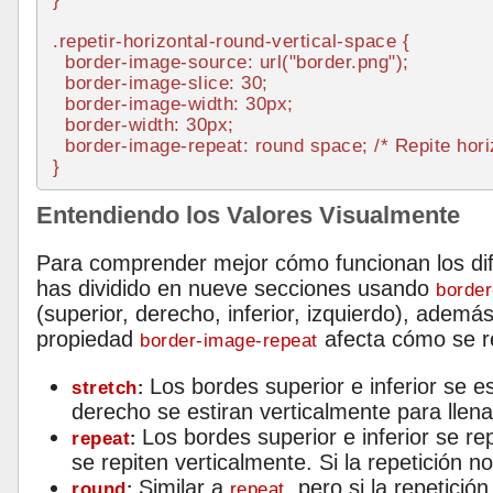
.repetir-horizontal-round-vertical-space
 {

border-image-source
: 
url
(
"border.png"
);

border-image-slice
: 
30
;

border-image-width
: 
30px
;

border-width
: 
30px
;

border-image-repeat
: round space; 
/* Repite hor
Entendiendo los Valores Visualmente
Para comprender mejor cómo funcionan los dif
has dividido en nueve secciones usando
border
(superior, derecho, inferior, izquierdo), además
propiedad
afecta cómo se re
border-image-repeat
Los bordes superior e inferior se es
stretch
:
derecho se estiran verticalmente para llena
Los bordes superior e inferior se re
repeat
:
se repiten verticalmente. Si la repetición 
Similar a
, pero si la repetici
round
repeat
: