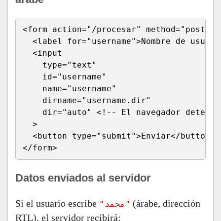
<form action="/procesar" method="post">

  <label for="username">Nombre de usuario
  <input 

    type="text" 

    id="username" 

    name="username" 

    dirname="username.dir" 

    dir="auto" <!-- El navegador detecta
  >

  <button type="submit">Enviar</button>

</form>
Datos enviados al servidor
Si el usuario escribe
(árabe, dirección
"محمد"
RTL), el servidor recibirá: