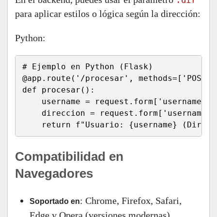
.dir
para aplicar estilos o lógica según la dirección:
Python:
# Ejemplo en Python (Flask)

@app.route('/procesar', methods=['POST'])
def procesar():

    username = request.form['username']

    direccion = request.form['username.d
    return f"Usuario: {username} (Direcc
Compatibilidad en
Navegadores
: Chrome, Firefox, Safari,
Soportado en
Edge y Opera (versiones modernas).