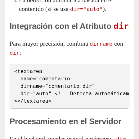
La detección automática basada en el
contenido (si se usa
).
dir="auto"
Integración con el Atributo
dir
Para mayor precisión, combina
con
dirname
:
dir
<textarea 

  name="comentario" 

  dirname="comentario.dir" 

  dir="auto" <!-- Detecta automáticament
></textarea>
Procesamiento en el Servidor
En el backend, puedes usar el parámetro