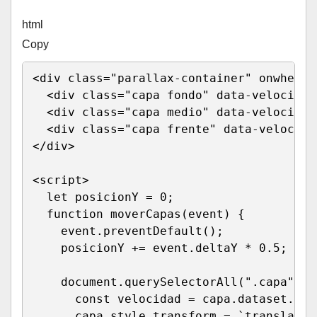
html
Copy
<
div 
class
=
"
parallax-container
"
onwheel
=
<
div 
class
=
"
capa fondo
"
data-velocidad
<
div 
class
=
"
capa medio
"
data-velocidad
<
div 
class
=
"
capa frente
"
data-velocida
</
div
>
<
script
>
let
 posicionY 
=
0
;
function
moverCapas
(
event
)
{
    event
.
preventDefault
(
)
;
    posicionY 
+=
 event
.
deltaY 
*
0.5
;
    document
.
querySelectorAll
(
".capa"
)
.
f
const
 velocidad 
=
 capa
.
dataset
.
vel
      capa
.
style
.
transform 
=
`
translateY