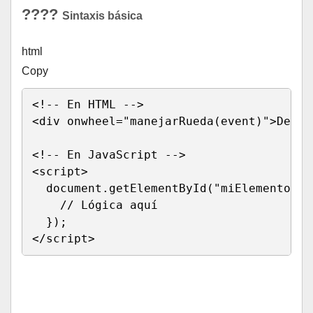
????
Sintaxis básica
html
Copy
<!-- En HTML -->
<
div 
onwheel
=
"
manejarRueda
(
event
)
"
>
Despl
<!-- En JavaScript -->
<
script
>
  document
.
getElementById
(
"miElemento"
)
.
// Lógica aquí
}
)
;
</
script
>
Run HTML