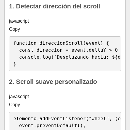
1. Detectar dirección del scroll
javascript
Copy
function
direccionScroll
(
event
)
{
const
 direccion 
=
 event
.
deltaY 
>
0
?
"
  console
.
log
(
`
Desplazando hacia: 
${
dire
}
2. Scroll suave personalizado
javascript
Copy
elemento
.
addEventListener
(
"wheel"
,
(
even
  event
.
preventDefault
(
)
;