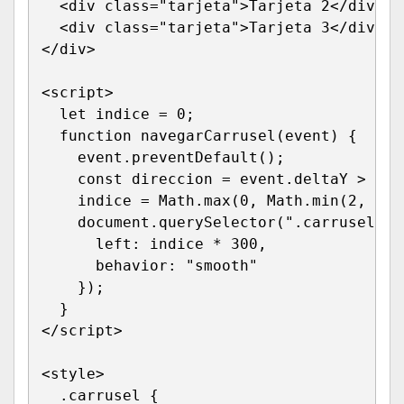
<
div 
class
=
"
tarjeta
"
>
Tarjeta 2
</
div
>
<
div 
class
=
"
tarjeta
"
>
Tarjeta 3
</
div
>
</
div
>
<
script
>
let
 indice 
=
0
;
function
navegarCarrusel
(
event
)
{
    event
.
preventDefault
(
)
;
const
 direccion 
=
 event
.
deltaY 
>
0
?
    indice 
=
 Math
.
max
(
0
,
 Math
.
min
(
2
,
 ind
    document
.
querySelector
(
".carrusel"
)
.
left
:
 indice 
*
300
,
behavior
:
"smooth"
}
)
;
}
</
script
>
<
style
>
.carrusel
{