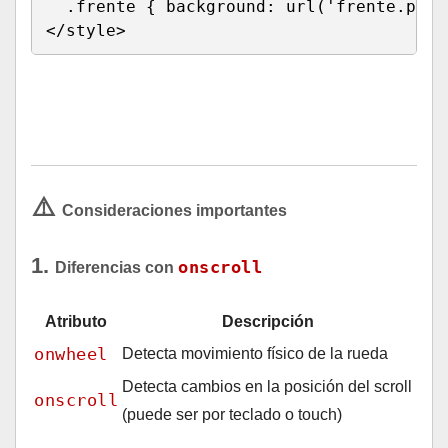
.frente
{
background
:
url
(
'frente.png'
</
style
>
Run HTML
⚠️
Consideraciones importantes
1.
onscroll
Diferencias con
Atributo
Descripción
onwheel
Detecta movimiento físico de la rueda
Detecta cambios en la posición del scroll
onscroll
(puede ser por teclado o touch)