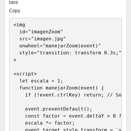
html
Copy
<
img 

id
=
"
imagenZoom
"
src
=
"
imagen.jpg
"
onwheel
=
"
manejarZoom
(
event
)
"
style
=
"
transition
:
 transform 0.3s
;
"
>
<
script
>
let
 escala 
=
1
;
function
manejarZoom
(
event
)
{
if
(
!
event
.
ctrlKey
)
return
;
// Solo 
    event
.
preventDefault
(
)
;
const
 factor 
=
 event
.
deltaY 
>
0
?
0.
    escala 
*=
 factor
;
    event
.
target
.
style
.
transform 
=
`
scal