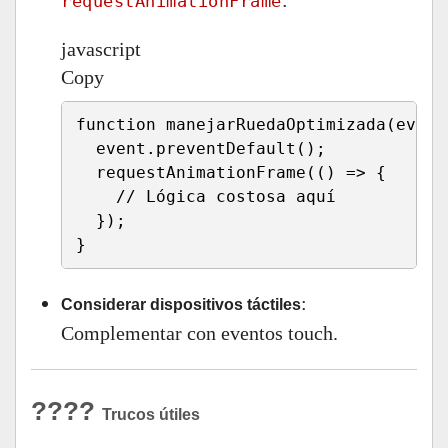
:
requestAnimationFrame
javascript
Copy
function
manejarRuedaOptimizada
(
event
  event
.
preventDefault
(
)
;
requestAnimationFrame
(
(
)
=>
{
// Lógica costosa aquí
}
)
;
}
:
Considerar dispositivos táctiles
Complementar con eventos touch.
????
Trucos útiles