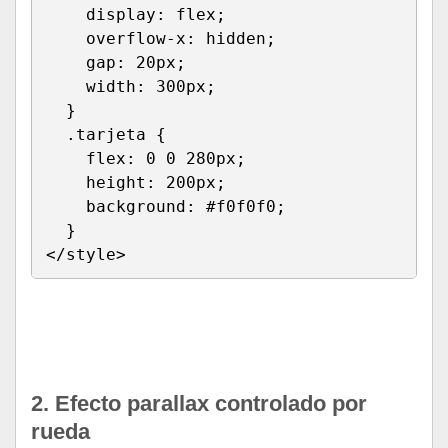
display
:
 flex
;
overflow-x
:
 hidden
;
gap
:
 20px
;
width
:
 300px
;
}
.tarjeta
{
flex
:
 0 0 280px
;
height
:
 200px
;
background
:
 #f0f0f0
;
}
</
style
>
Run HTML
2. Efecto parallax controlado por
rueda