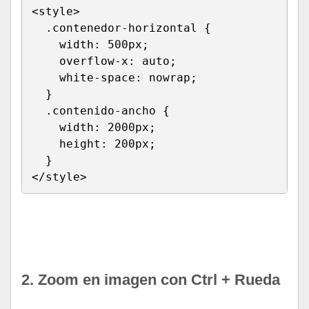
<
style
>
.contenedor-horizontal
{
width
:
 500px
;
overflow-x
:
 auto
;
white-space
:
 nowrap
;
}
.contenido-ancho
{
width
:
 2000px
;
height
:
 200px
;
}
</
style
>
Run HTML
2. Zoom en imagen con Ctrl + Rueda