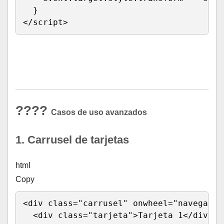
}
</
script
>
Run HTML
????
Casos de uso avanzados
1. Carrusel de tarjetas
html
Copy
<
div 
class
=
"
carrusel
"
onwheel
=
"
navegarCa
<
div 
class
=
"
tarjeta
"
>
Tarjeta 1
</
div
>