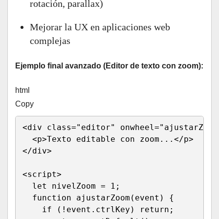
rotación, parallax)
Mejorar la UX en aplicaciones web
complejas
Ejemplo final avanzado (Editor de texto con zoom):
html
Copy
<
div 
class
=
"
editor
"
onwheel
=
"
ajustarZoom
<
p
>
Texto editable con zoom...
</
p
>
</
div
>
<
script
>
let
 nivelZoom 
=
1
;
function
ajustarZoom
(
event
)
{
if
(
!
event
.
ctrlKey
)
return
;