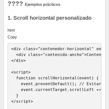
????
Ejemplos prácticos
1. Scroll horizontal personalizado
html
Copy
<
div 
class
=
"
contenedor-horizontal
"
onwhe
<
div 
class
=
"
contenido-ancho
"
>
Contenido
</
div
>
<
script
>
function
scrollHorizontal
(
event
)
{
    event
.
preventDefault
(
)
;
// Evitar sc
    event
.
currentTarget
.
scrollLeft 
+=
 ev
}
</
script
>