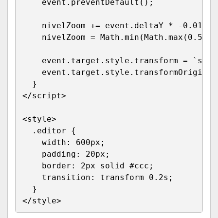
    event
.
preventDefault
(
)
;
    nivelZoom 
+=
 event
.
deltaY 
*
-
0.01
;
    nivelZoom 
=
 Math
.
min
(
Math
.
max
(
0.5
,
 n
    event
.
target
.
style
.
transform 
=
`
scal
    event
.
target
.
style
.
transformOrigin 
=
}
</
script
>
<
style
>
.editor
{
width
:
 600px
;
padding
:
 20px
;
border
:
 2px solid #ccc
;
transition
:
 transform 0.2s
;
}
</
style
>