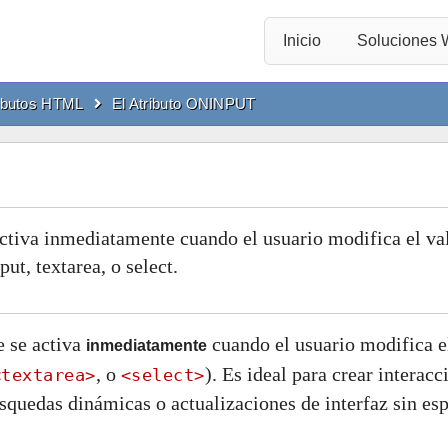
Inicio
Soluciones
ibutos HTML
El Atributo ONINPUT
activa inmediatamente cuando el usuario modifica el va
ut, textarea, o select.
e se activa
cuando el usuario modifica e
inmediatamente
, o
). Es ideal para crear interacc
<textarea>
<select>
squedas dinámicas o actualizaciones de interfaz sin es