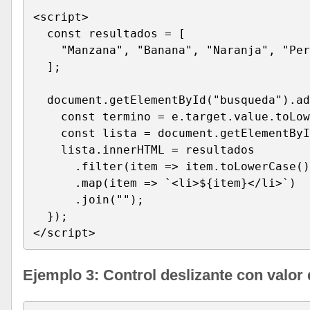
<script>

  const resultados = [

    "Manzana", "Banana", "Naranja", "Per
  ];

  document.getElementById("busqueda").ad
    const termino = e.target.value.toLow
    const lista = document.getElementByI
    lista.innerHTML = resultados

      .filter(item => item.toLowerCase()
      .map(item => `<li>${item}</li>`)

      .join("");

  });

</script>
Ejemplo 3: Control deslizante con valor