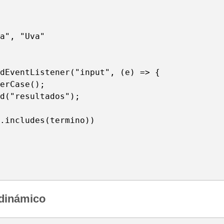
a", "Uva"

dEventListener("input", (e) => {

erCase();

d("resultados");

.includes(termino))

 dinámico