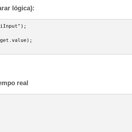
ar lógica):
iInput");

get.value);

iempo real