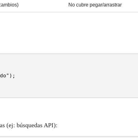
 cambios)
No cubre pegar/arrastrar
do");

as (ej: búsquedas API):