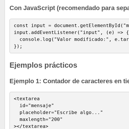
Con JavaScript (recomendado para separ
const input = document.getElementById("m
input.addEventListener("input", (e) => {

  console.log("Valor modificado:", e.tar
});
Ejemplos prácticos
Ejemplo 1: Contador de caracteres en t
<textarea 

  id="mensaje" 

  placeholder="Escribe algo..."

  maxlength="200"

></textarea>
