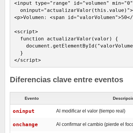
<input type="range" id="volumen" min="0"
  oninput="actualizarValor(this.value)">

<p>Volumen: <span id="valorVolumen">50</
<script>

  function actualizarValor(valor) {

    document.getElementById("valorVolume
  }

</script>
Diferencias clave entre eventos
Evento
Descripci
oninput
Al modificar el valor (tiempo real)
onchange
Al confirmar el cambio (pierde el foc