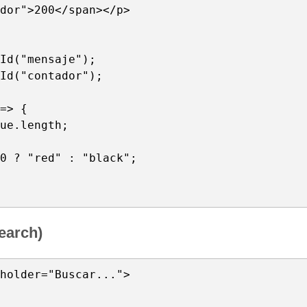
dor">200</span></p>

Id("mensaje");

Id("contador");

=> {

ue.length;

0 ? "red" : "black";

earch)
holder="Buscar...">
