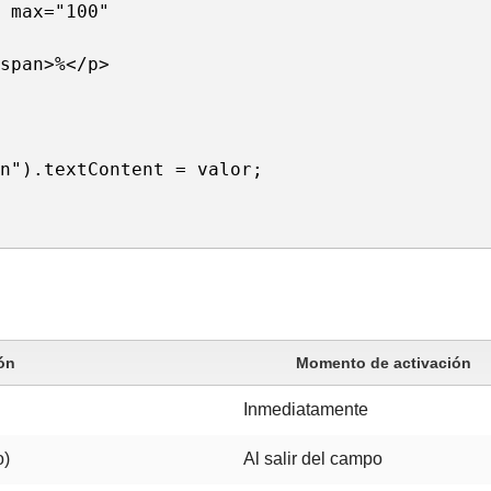
 max="100" 
span>%</p>

n").textContent = valor;

ón
Momento de activación
Inmediatamente
o)
Al salir del campo