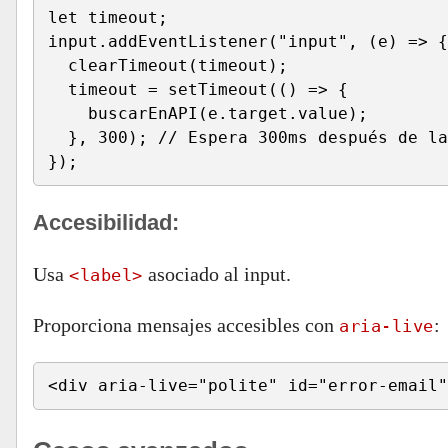
let timeout;

input.addEventListener("input", (e) => {

  clearTimeout(timeout);

  timeout = setTimeout(() => {

    buscarEnAPI(e.target.value);

  }, 300); // Espera 300ms después de la
});
Accesibilidad:
Usa
asociado al input.
<label>
Proporciona mensajes accesibles con
:
aria-live
<div aria-live="polite" id="error-email"