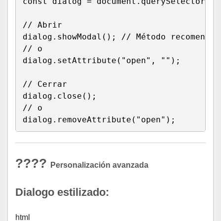
const
 dialog 
=
 document
.
querySelector
(
"d
// Abrir
dialog
.
showModal
(
)
;
// Método recomendad
// o
dialog
.
setAttribute
(
"open"
,
""
)
;
// Cerrar
dialog
.
close
(
)
;
// o
dialog
.
removeAttribute
(
"open"
)
;
????
Personalización avanzada
Dialogo estilizado:
html