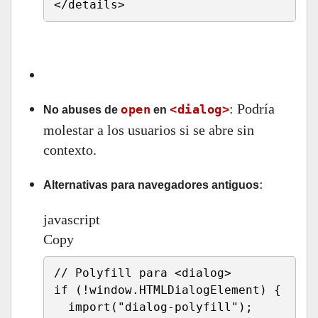
</
details
>
Run HTML
: Podría
open
<dialog>
No abuses de
en
molestar a los usuarios si se abre sin
contexto.
:
Alternativas para navegadores antiguos
javascript
Copy
// Polyfill para <dialog>
if
(
!
window
.
HTMLDialogElement
)
{
import
(
"dialog-polyfill"
)
;