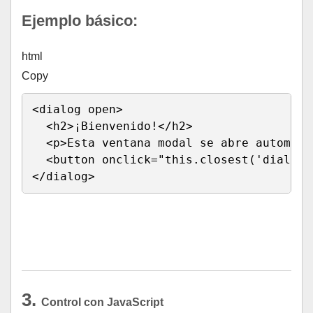
Ejemplo básico:
html
Copy
<
dialog 
open
>
<
h2
>
¡Bienvenido!
</
h2
>
<
p
>
Esta ventana modal se abre automáti
<
button 
onclick
=
"
this
.
closest
(
'dialog'
</
dialog
>
Run HTML
3.
Control con JavaScript