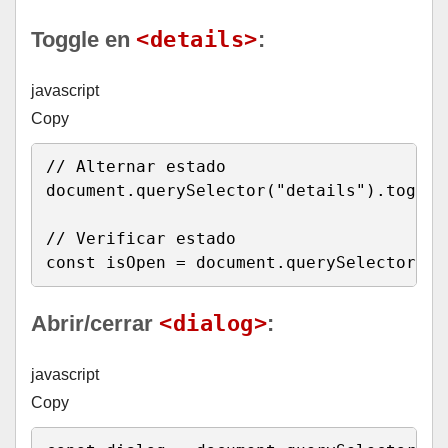
Toggle en
<details>
:
javascript
Copy
// Alternar estado
document
.
querySelector
(
"details"
)
.
toggle
// Verificar estado
const
 isOpen 
=
 document
.
querySelector
(
"d
Abrir/cerrar
<dialog>
:
javascript
Copy