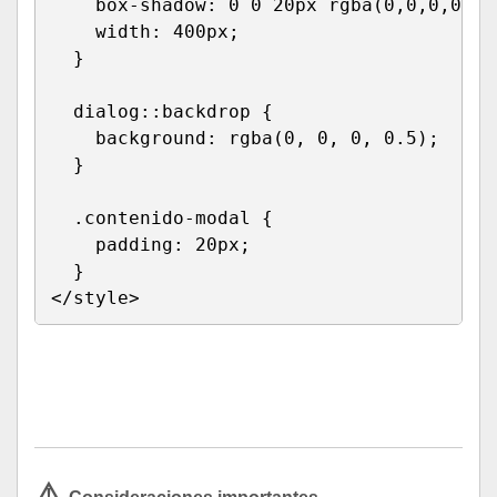
box-shadow
:
 0 0 20px 
rgba
(
0
,
0
,
0
,
0.3
)
width
:
 400px
;
}
dialog::backdrop
{
background
:
rgba
(
0
,
 0
,
 0
,
 0.5
)
;
}
.contenido-modal
{
padding
:
 20px
;
}
</
style
>
Run HTML
⚠️