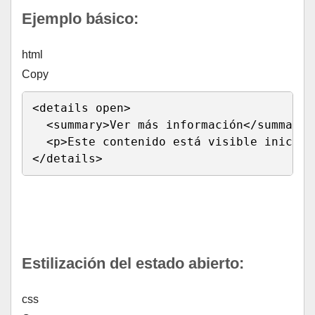
Ejemplo básico:
html
Copy
<
details 
open
>
<
summary
>
Ver más información
</
summary
>
<
p
>
Este contenido está visible inicial
</
details
>
Run HTML
Estilización del estado abierto:
css