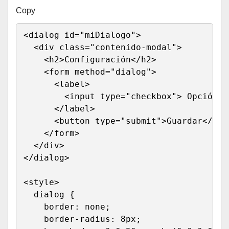
Copy
<
dialog 
id
=
"
miDialogo
"
>
<
div 
class
=
"
contenido-modal
"
>
<
h2
>
Configuración
</
h2
>
<
form 
method
=
"
dialog
"
>
<
label
>
<
input 
type
=
"
checkbox
"
>
 Opción 1

</
label
>
<
button 
type
=
"
submit
"
>
Guardar
</
but
</
form
>
</
div
>
</
dialog
>
<
style
>
dialog
{
border
:
 none
;
border-radius
:
 8px
;