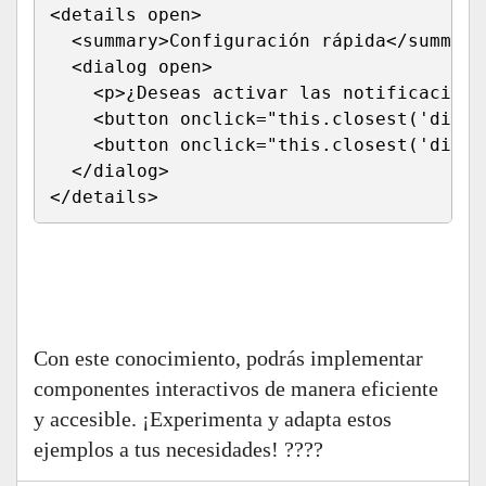
<
details 
open
>
<
summary
>
Configuración rápida
</
summary
<
dialog 
open
>
<
p
>
¿Deseas activar las notificacione
<
button 
onclick
=
"
this
.
closest
(
'dialo
<
button 
onclick
=
"
this
.
closest
(
'dialo
</
dialog
>
</
details
>
Run HTML
Con este conocimiento, podrás implementar
componentes interactivos de manera eficiente
y accesible. ¡Experimenta y adapta estos
ejemplos a tus necesidades! ????