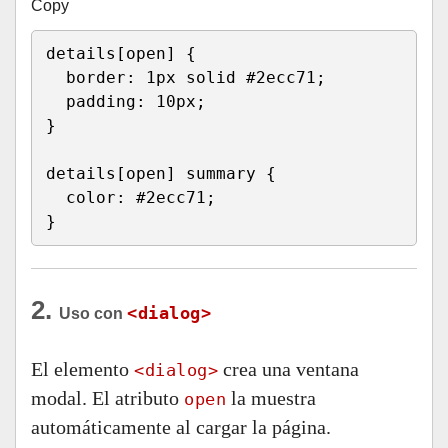
Copy
details[open]
{
border
:
 1px solid #2ecc71
;
padding
:
 10px
;
}
details[open] summary
{
color
:
 #2ecc71
;
}
2.
<dialog>
Uso con
El elemento
crea una ventana
<dialog>
modal. El atributo
la muestra
open
automáticamente al cargar la página.