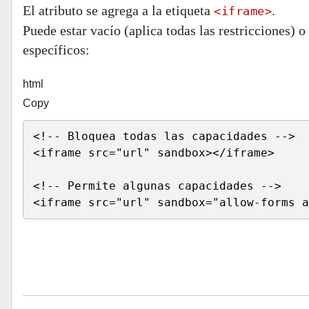
El atributo se agrega a la etiqueta
.
<iframe>
Puede estar vacío (aplica todas las restricciones) 
específicos:
html
Copy
<!-- Bloquea todas las capacidades -->
<
iframe 
src
=
"
url
"
sandbox
>
</
iframe
>
<!-- Permite algunas capacidades -->
<
iframe 
src
=
"
url
"
sandbox
=
"
allow-forms a
Run HTML