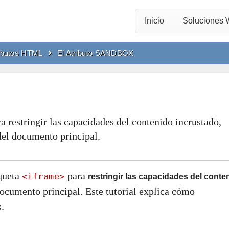
Inicio
Soluciones
ibutos HTML
El Atributo SANDBOX
ra restringir las capacidades del contenido incrustado,
del documento principal.
queta
para
<iframe>
restringir las capacidades del conte
documento principal. Este tutorial explica cómo
.