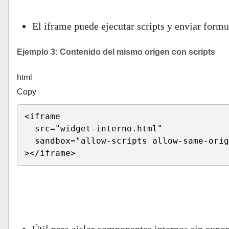
Run HTML
El iframe puede ejecutar scripts y enviar form
Ejemplo 3: Contenido del mismo origen con scripts
html
Copy
<
iframe 

src
=
"
widget-interno.html
"
sandbox
=
"
allow-scripts allow-same-orig
>
</
iframe
>
Run HTML