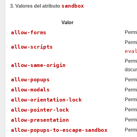
sandbox
3. Valores del atributo
Valor
allow-forms
Permi
Permi
allow-scripts
eva
Permi
allow-same-origin
docum
allow-popups
Permi
allow-modals
Permi
allow-orientation-lock
Permi
allow-pointer-lock
Permi
allow-presentation
Permi
allow-popups-to-escape-sandbox
Permi