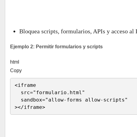
Run HTML
Bloquea scripts, formularios, APIs y acceso a
Ejemplo 2: Permitir formularios y scripts
html
Copy
<
iframe 

src
=
"
formulario.html
"
sandbox
=
"
allow-forms allow-scripts
"
>
</
iframe
>